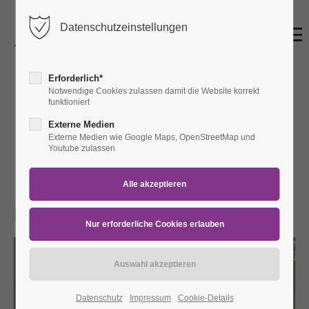
Datenschutzeinstellungen
Erforderlich*
Notwendige Cookies zulassen damit die Website korrekt
funktioniert
21. DEZEMBER
Externe Medien
Externe Medien wie Google Maps, OpenStreetMap und
See-Stadt-Adventskalender
Youtube zulassen
2023
Hannas Internetblog
Datenschutz
Impressum
Cookie-Details