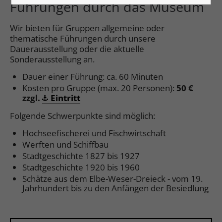
Führungen durch das Museum
Wir bieten für Gruppen allgemeine oder
thematische Führungen durch unsere
Dauerausstellung oder die aktuelle
Sonderausstellung an.
Dauer einer Führung: ca. 60 Minuten
Kosten pro Gruppe (max. 20 Personen):
50 €
zzgl.
Eintritt
Folgende Schwerpunkte sind möglich:
Hochseefischerei und Fischwirtschaft
Werften und Schiffbau
Stadtgeschichte 1827 bis 1927
Stadtgeschichte 1920 bis 1960
Schätze aus dem Elbe-Weser-Dreieck - vom 19.
Jahrhundert bis zu den Anfängen der Besiedlung