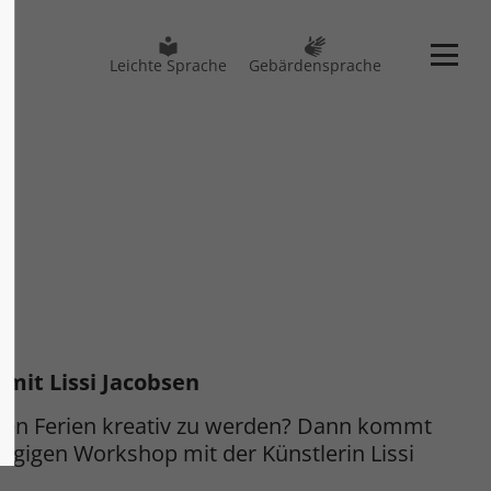
Leichte Sprache
Gebärdensprache
mit Lissi Jacobsen
n den Ferien kreativ zu werden? Dann kommt
ägigen Workshop mit der Künstlerin Lissi