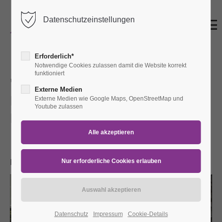
Datenschutzeinstellungen
Erforderlich*
Notwendige Cookies zulassen damit die Website korrekt
funktioniert
"Jedem Krüppel seinen
Externe Medien
Knüppel!": Zur Geschichte der
Externe Medien wie Google Maps, OpenStreetMap und
Youtube zulassen
Behindertenbewegung
Do 20.11.2025
20:30 Uhr
Findus (Bürgermeister-Smidt-Str. 218, 27568
Bremerhaven)
Datenschutz
Impressum
Cookie-Details