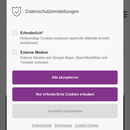
Datenschutzeinstellungen
Erforderlich*
Notwendige Cookies zulassen damit die Website korrekt
funktioniert
Finissage zur Sonderausstellung
Externe Medien
„mittendrin. Zwischen
Externe Medien wie Google Maps, OpenStreetMap und
Youtube zulassen
Behinderung und
Selbstbestimmung“
So 21.09.2025
10:00–17:00 Uhr
Datenschutz
Impressum
Cookie-Details