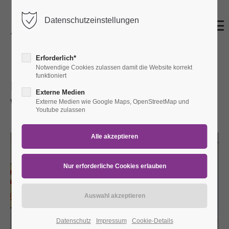
Datenschutzeinstellungen
Erforderlich*
Notwendige Cookies zulassen damit die Website korrekt
funktioniert
Bremerhaven - Entstehung und
Externe Medien
Wandel einer Hafenstadt
Externe Medien wie Google Maps, OpenStreetMap und
Youtube zulassen
So 30.06.2024
11:00 Uhr
Datenschutz
Impressum
Cookie-Details