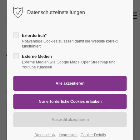
Datenschutzeinstellungen
Erforderlich*
Notwendige Cookies zulassen damit die Website korrekt
funktioniert
Auf den Spuren der Gebrüder
Externe Medien
Thiele
Externe Medien wie Google Maps, OpenStreetMap und
Youtube zulassen
So 17.03.2024
14:30 Uhr
Treffpunkt: Foyer Historisches Museum
Bremerhaven
Datenschutz
Impressum
Cookie-Details