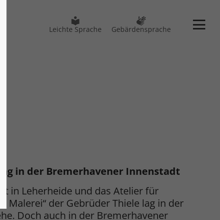
Leichte Sprache
Gebärdensprache
ang in der Bremerhavener Innenstadt
egt in Leherheide und das Atelier für
 Malerei“ der Gebrüder Thiele lag in der
ehe. Doch auch in der Bremerhavener