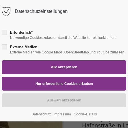
Datenschutzeinstellungen
Erforderlich*
Notwendige Cookies zulassen damit die Website korrekt funktioniert
Externe Medien
Externe Medien wie Google Maps, OpenStreetMap und Youtube zulassen
ebrüder Thiele
 Bremerhaven
Winterspazierg
Thieles Garten li
Datenschutz
Impressum
Cookie-Details
„Photographie und
Hafenstraße in L